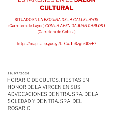
CULTURAL
SITUADO EN LA
ESQUINA DE LA CALLE LAYOS
(Carretera de Layos)
CON LA AVENIDA JUAN CARLOS I
(Carretera de Cobisa)
https://maps.app.goo.gl/LTCoJ1oSzgtrGDvF7
PUBLICADO
28/07/2026
EL
HORARIO DE CULTOS. FIESTAS EN
HONOR DE LA VIRGEN EN SUS
ADVOCACIONES DE NTRA. SRA. DE LA
SOLEDAD Y DE NTRA. SRA. DEL
ROSARIO