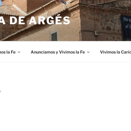
A DE ARGÉS
os la Fe
Anunciamos y Vivimos la Fe
Vivimos la Cari
S